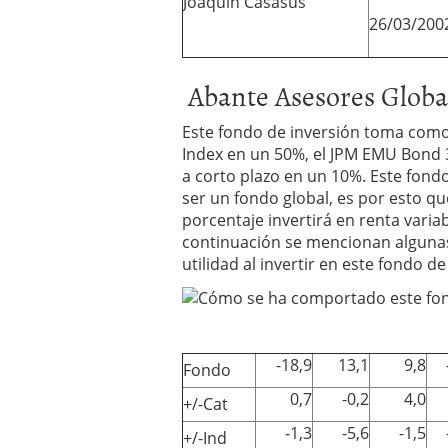
Joaquín Casasús
26/03/200
Abante Asesores Globa
Este fondo de inversión toma como 
Index en un 50%, el JPM EMU Bond 3-
a corto plazo en un 10%. Este fondo 
ser un fondo global, es por esto qu
porcentaje invertirá en renta variab
continuación se mencionan algunas 
utilidad al invertir en este fondo de
-18,9
13,1
9,8
Fondo
0,7
-0,2
4,0
+/-Cat
-1,3
-5,6
-1,5
+/-Ind