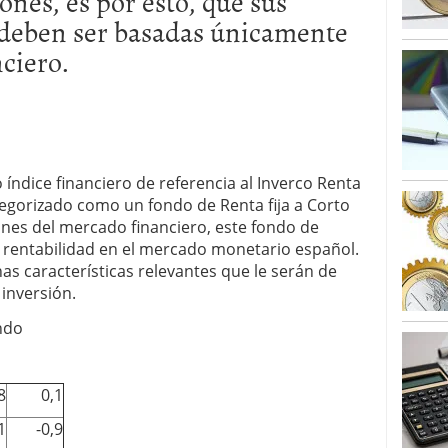
ones, es por esto, que sus
alcanzan los 463.628 millones en febrero: la racha
 deben ser basadas únicamente
 2026
nciero.
 en España cierran 2025 con un patrimonio récord
euros
febrero 3, 2026
índice financiero de referencia al Inverco Renta
ategorizado como un fondo de Renta fija a Corto
nes del mercado financiero, este fondo de
r rentabilidad en el mercado monetario español.
s características relevantes que le serán de
 inversión.
8
0,1
1
-0,9