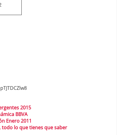
2
lpTJTDCZlw8
rgentes 2015
námica BBVA
ión Enero 2011
 todo lo que tienes que saber