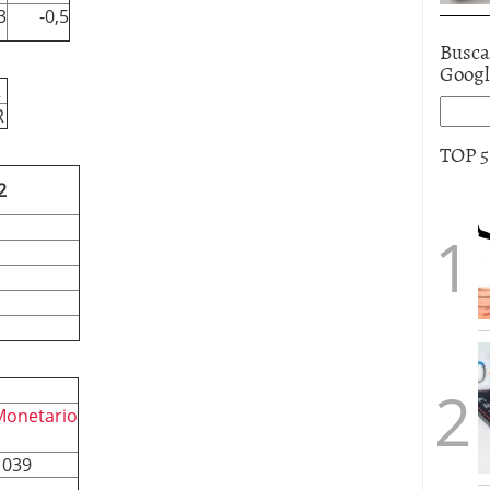
3
-0,5
Busca
Goog
R
R
TOP 
2
Monetario
1039