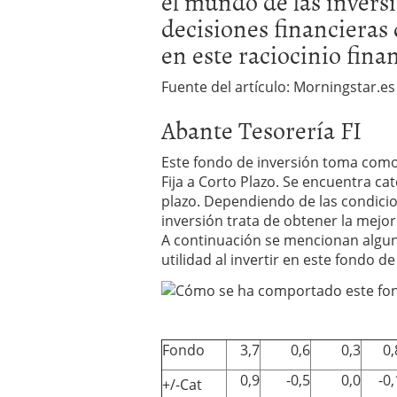
el mundo de las inversi
Los fondos de inversión 
decisiones financieras
no se detiene
febrero 8,
en este raciocinio fina
Los fondos de inversión
de 450.889 millones de 
Fuente del artículo: Morningstar.es
Abante Tesorería FI
Este fondo de inversión toma como 
Fija a Corto Plazo. Se encuentra c
plazo. Dependiendo de las condicio
inversión trata de obtener la mejo
A continuación se mencionan alguna
utilidad al invertir en este fondo de
Fondo
3,7
0,6
0,3
0,
0,9
-0,5
0,0
-0,
+/-Cat