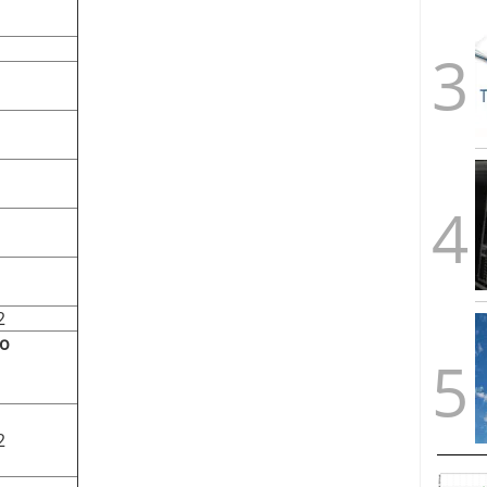
2
io
2