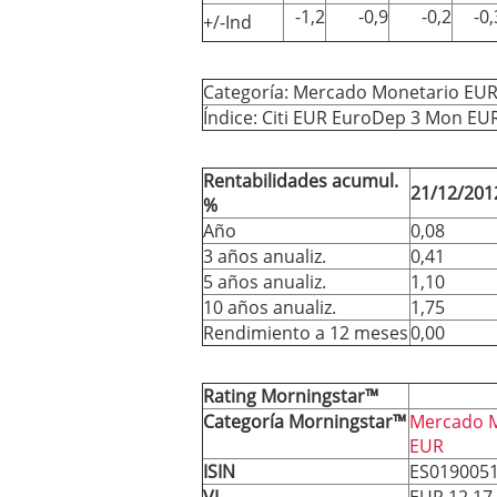
-1,2
-0,9
-0,2
-0,
+/-Ind
Categoría: Mercado Monetario EU
Índice: Citi EUR EuroDep 3 Mon EU
Rentabilidades acumul.
21/12/201
%
Año
0,08
3 años anualiz.
0,41
5 años anualiz.
1,10
10 años anualiz.
1,75
Rendimiento a 12 meses
0,00
Rating Morningstar™
Categoría Morningstar™
Mercado 
EUR
ISIN
ES019005
VL
EUR 12,17