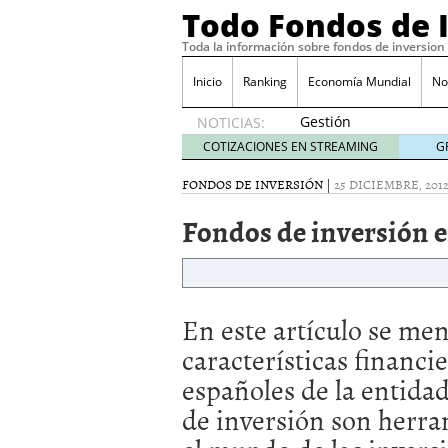
Todo Fondos de 
Toda la información sobre fondos de inversion
Inicio
Ranking
Economía Mundial
No
Gestión
NOTICIAS:
pasiva
COTIZACIONES EN STREAMING
G
contra
gestión
FONDOS DE INVERSIÓN
|
25 DICIEMBRE, 201
activa en
Fondos de inversión 
España:
el
debate
que ya
no es
En este artículo se me
debate
febrero
características financi
28, 2026
españoles de la entida
Renta variable española
quería entrar
febrero 23
de inversión son herr
La renta fija domina los
apostando por la deuda