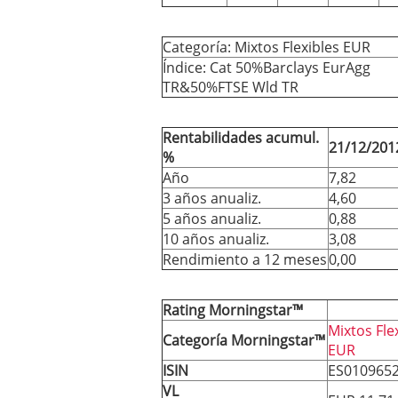
Categoría: Mixtos Flexibles EUR
Índice: Cat 50%Barclays EurAgg
TR&50%FTSE Wld TR
Rentabilidades acumul.
21/12/201
%
Año
7,82
3 años anualiz.
4,60
5 años anualiz.
0,88
10 años anualiz.
3,08
Rendimiento a 12 meses
0,00
Rating Morningstar™
Mixtos Fle
Categoría Morningstar™
EUR
ISIN
ES010965
VL