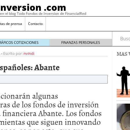
Inversion .com
 en el blog Todo Fondos de Inversion de FinancialRed
tas de prensa
Contacto
Busca
RÁFICOS COTIZACIONES
FINANZAS PERSONALES
MAS 
2
-
Escrito por:
nvindi
españoles: Abante
ncionarán algunas
eras de los fondos de inversión
d financiera Abante. Los fondos
: la categoría más rentable de 2025 a la que nadie
, 2026
amientas que siguen innovando
 fondos en España: por qué los inversores siguen
febrero 16, 2026