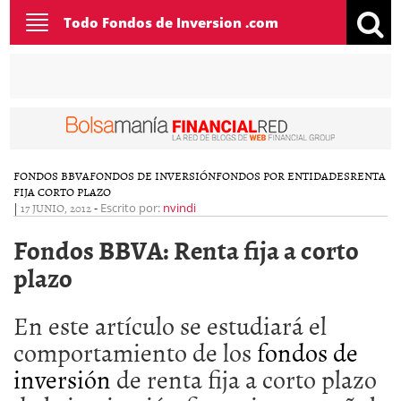
Toggle
Todo Fondos de Inversion .com
navigation
FONDOS BBVA
FONDOS DE INVERSIÓN
FONDOS POR ENTIDADES
RENTA
FIJA CORTO PLAZO
|
17 JUNIO, 2012
-
Escrito por:
nvindi
Fondos BBVA: Renta fija a corto
plazo
En este artículo se estudiará el
comportamiento de los
fondos de
inversión
de renta fija a corto plazo