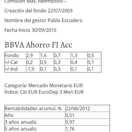
Comisión Máx. Reembolso –
Creación del fondo 22/07/2003
Nombre del gestor Pablo Escudero
Fecha Inicio 30/09/2010
BBVA Ahorro FI Acc
Fondo
2,9
1,6
0,7
1,3
0,5
+/-Cat
0,2
0,5
0,3
0,4
0,1
+/-Ind
-1,9
0,1
0,3
0,1
0,1
Categoría: Mercado Monetario EUR
Índice: Citi EUR EuroDep 3 Mon EUR
Rentabilidades acumul. %
22/06/2012
Año
0,51
3 años anualiz.
0,97
5 años anualiz.
1,76