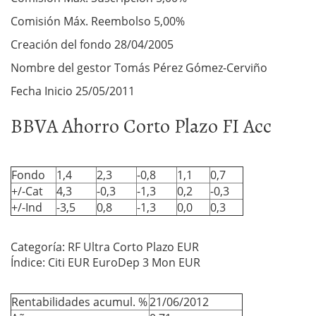
Comisión Máx. Reembolso 5,00%
Creación del fondo 28/04/2005
Nombre del gestor Tomás Pérez Gómez-Cerviño
Fecha Inicio 25/05/2011
BBVA Ahorro Corto Plazo FI Acc
Fondo
1,4
2,3
-0,8
1,1
0,7
+/-Cat
4,3
-0,3
-1,3
0,2
-0,3
+/-Ind
-3,5
0,8
-1,3
0,0
0,3
Categoría: RF Ultra Corto Plazo EUR
Índice: Citi EUR EuroDep 3 Mon EUR
Rentabilidades acumul. %
21/06/2012