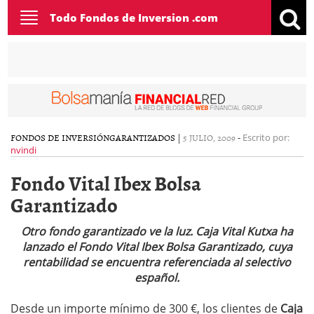
Toggle
Todo Fondos de Inversion .com
navigation
FONDOS DE INVERSIÓN
GARANTIZADOS
|
5 JULIO, 2009
-
Escrito por:
nvindi
Fondo Vital Ibex Bolsa
Garantizado
Otro fondo garantizado ve la luz. Caja Vital Kutxa ha
lanzado el Fondo Vital Ibex Bolsa Garantizado, cuya
rentabilidad se encuentra referenciada al selectivo
español.
Desde un importe mínimo de 300 €, los clientes de
Caja