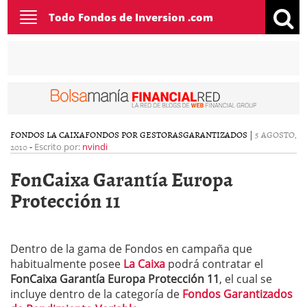
Toggle
Todo Fondos de Inversion .com
navigation
FONDOS LA CAIXA
FONDOS POR GESTORAS
GARANTIZADOS
|
5 AGOSTO,
2010
-
Escrito por:
nvindi
FonCaixa Garantía Europa
Protección 11
Dentro de la gama de Fondos en campaña que
habitualmente posee
La Caixa
podrá contratar el
FonCaixa Garantía Europa Protección 11
, el cual se
incluye dentro de la categoría de
Fondos Garantizados