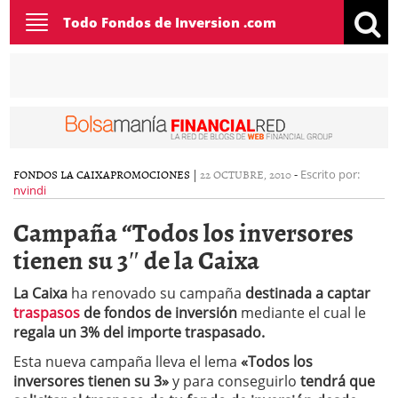
Toggle
Todo Fondos de Inversion .com
navigation
FONDOS LA CAIXA
PROMOCIONES
|
22 OCTUBRE, 2010
-
Escrito por:
nvindi
Campaña “Todos los inversores
tienen su 3″ de la Caixa
La Caixa
ha renovado su campaña
destinada a captar
traspasos
de fondos de inversión
mediante el cual le
regala un 3% del importe traspasado.
Esta nueva campaña lleva el lema
«Todos los
inversores tienen su 3»
y para conseguirlo
tendrá que