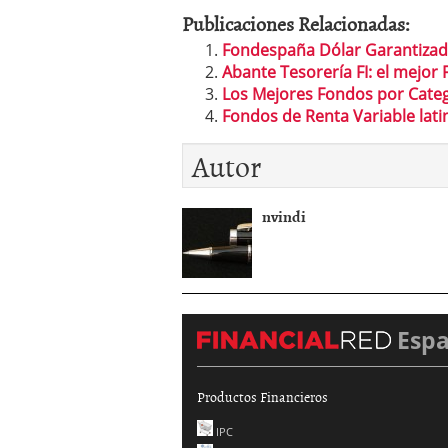
Publicaciones Relacionadas:
Fondespaña Dólar Garantizado
Abante Tesorería FI: el mejo
Los Mejores Fondos por Catego
Fondos de Renta Variable lat
Autor
nvindi
Esp
Productos Financieros
IPC