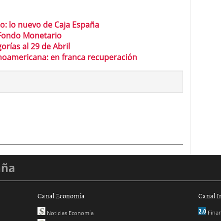
: lo nuevo de Caja España
r Fondo Monetario
rías al 29 de Abril
inoamericana: en franca recuperación
aña
Canal Economía
Canal I
Finan
Noticias Economía