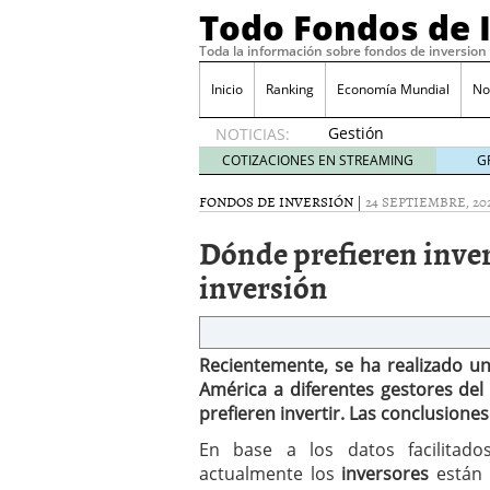
Todo Fondos de 
Toda la información sobre fondos de inversion
Inicio
Ranking
Economía Mundial
No
Gestión
NOTICIAS:
pasiva
COTIZACIONES EN STREAMING
G
contra
gestión
FONDOS DE INVERSIÓN
|
24 SEPTIEMBRE, 20
activa en
Dónde prefieren inver
España:
el
inversión
debate
que ya
no es
debate
Recientemente, se ha realizado u
febrero
América a diferentes gestores del 
28, 2026
prefieren invertir. Las conclusione
Renta variable española
quería entrar
febrero 23
En base a los datos facilitad
La renta fija domina los
actualmente los
inversores
están 
apostando por la deuda