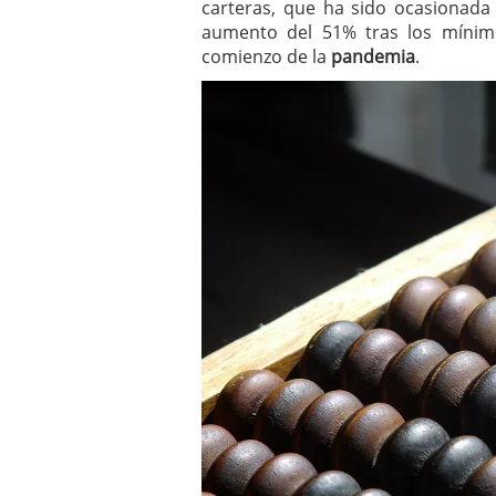
carteras, que ha sido ocasionada 
Los fondos de inversión 
aumento del 51% tras los mínim
no se detiene
febrero 8,
comienzo de la
pandemia
.
Los fondos de inversión
de 450.889 millones de 