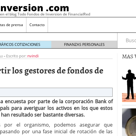
Inversion .com
 en el blog Todo Fondos de Inversion de FinancialRed
tas de prensa
Contacto
Busca
RÁFICOS COTIZACIONES
FINANZAS PERSONALES
MAS 
20
-
Escrito por:
nvindi
tir los gestores de fondos de
na encuesta por parte de la corporación Bank of
país para averiguar los activos en los que estos
s han resultado ser bastante diversas.
: la categoría más rentable de 2025 a la que nadie
, 2026
os por el organismo, podemos asegurar que
 fondos en España: por qué los inversores siguen
pasando por una fase inicial de rotación de las
febrero 16, 2026