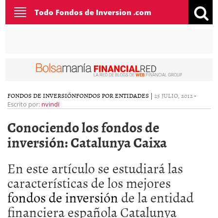
Toggle
Todo Fondos de Inversion .com
navigation
FONDOS DE INVERSIÓN
FONDOS POR ENTIDADES
|
25 JULIO, 2012
-
Escrito por:
nvindi
Conociendo los fondos de
inversión: Catalunya Caixa
En este artículo se estudiará las
características de los mejores
fondos de inversión
de la entidad
financiera española Catalunya