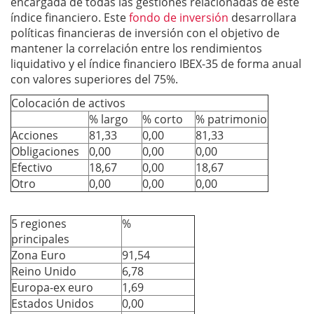
encargada de todas las gestiones relacionadas de este
índice financiero. Este
fondo de inversión
desarrollara
políticas financieras de inversión con el objetivo de
mantener la correlación entre los rendimientos
liquidativo y el índice financiero IBEX-35 de forma anual
con valores superiores del 75%.
Colocación de activos
% largo
% corto
% patrimonio
Acciones
81,33
0,00
81,33
Obligaciones
0,00
0,00
0,00
Efectivo
18,67
0,00
18,67
Otro
0,00
0,00
0,00
5 regiones
%
principales
Zona Euro
91,54
Reino Unido
6,78
Europa-ex euro
1,69
Estados Unidos
0,00