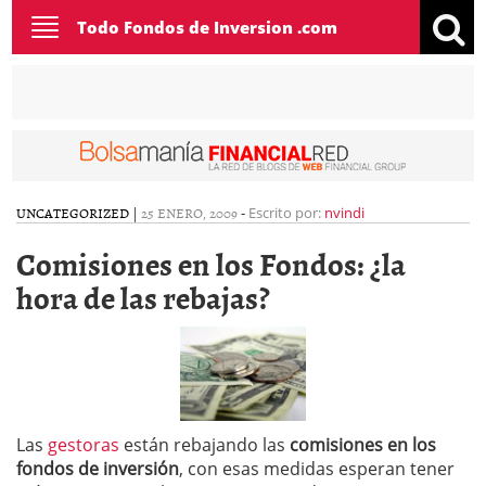
Toggle
Todo Fondos de Inversion .com
navigation
UNCATEGORIZED
|
25 ENERO, 2009
-
Escrito por:
nvindi
Comisiones en los Fondos: ¿la
hora de las rebajas?
Las
gestoras
están rebajando las
comisiones en los
fondos de inversión
, con esas medidas esperan tener