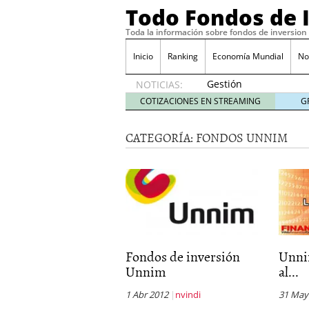
Todo Fondos de 
Toda la información sobre fondos de inversion
Inicio
Ranking
Economía Mundial
No
Gestión
NOTICIAS:
pasiva
COTIZACIONES EN STREAMING
G
contra
gestión
CATEGORÍA:
FONDOS UNNIM
activa en
España:
el
debate
que ya
no es
debate
febrero
28, 2026
Fondos de inversión
Unni
Renta variable española
Unnim
al...
quería entrar
febrero 23
La renta fija domina los
1 Abr 2012
nvindi
31 May
apostando por la deuda