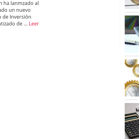
 ha lanmzado al
alcanzan los 463.628 millones en febrero: la racha
ado un nuevo
 2026
 de Inversión
 en España cierran 2025 con un patrimonio récord
euros
febrero 3, 2026
tizado de …
Leer