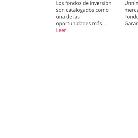
Los fondos de inversión
Unnim
Los fondos de inversión 
son catalogados como
merc
no se detiene
febrero 8,
una de las
Fondo
Los fondos de inversión
de 450.889 millones de 
oportunidades más …
Garan
Leer