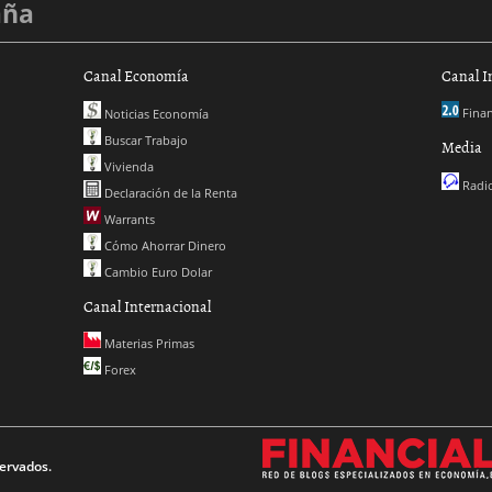
aña
Canal Economía
Canal I
Finan
Noticias Economía
Buscar Trabajo
Media
Vivienda
Radio
Declaración de la Renta
Warrants
Cómo Ahorrar Dinero
Cambio Euro Dolar
Canal Internacional
Materias Primas
Forex
ervados.