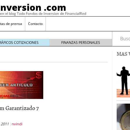
Inversion .com
 en el blog Todo Fondos de Inversion de FinancialRed
tas de prensa
Contacto
Busca
RÁFICOS COTIZACIONES
FINANZAS PERSONALES
MAS 
m Garantizado 7
: la categoría más rentable de 2025 a la que nadie
, 2026
 fondos en España: por qué los inversores siguen
 2011
nvindi
febrero 16, 2026