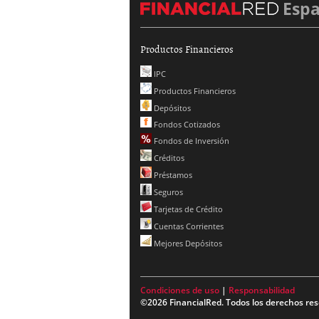
Esp
Productos Financieros
IPC
Productos Financieros
Depósitos
Fondos Cotizados
Fondos de Inversión
Créditos
Préstamos
Seguros
Tarjetas de Crédito
Cuentas Corrientes
Mejores Depósitos
Condiciones de uso
|
Responsabilidad
©2026 FinancialRed. Todos los derechos res