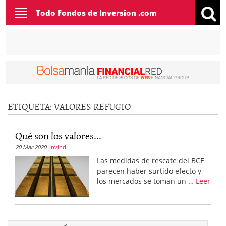
Toggle
Todo Fondos de Inversion .com
navigation
ETIQUETA:
VALORES REFUGIO
Qué son los valores...
20 Mar 2020
nvindi
Las medidas de rescate del BCE
parecen haber surtido efecto y
los mercados se toman un …
Leer