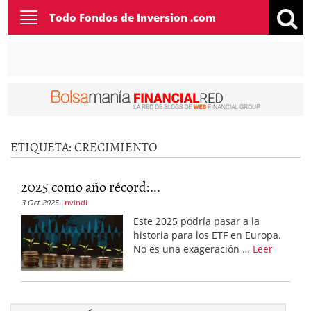
Toggle
Todo Fondos de Inversion .com
navigation
ETIQUETA:
CRECIMIENTO
2025 como año récord:...
3 Oct 2025
nvindi
Este 2025 podría pasar a la
historia para los ETF en Europa.
No es una exageración …
Leer