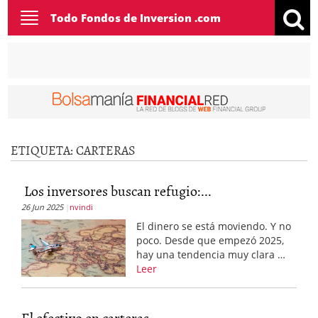
Toggle
Todo Fondos de Inversion .com
navigation
ETIQUETA:
CARTERAS
Los inversores buscan refugio:...
26 Jun 2025
nvindi
El dinero se está moviendo. Y no
poco. Desde que empezó 2025,
hay una tendencia muy clara …
Leer
El efectivo en carteras...