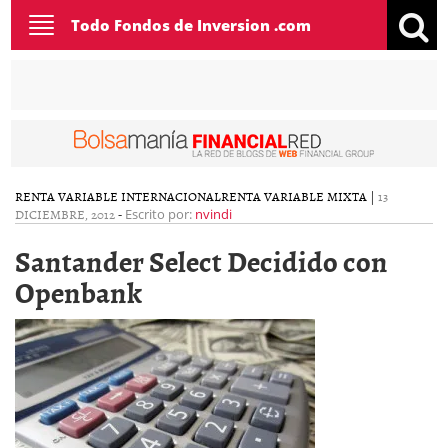
Toggle
Todo Fondos de Inversion .com
navigation
RENTA VARIABLE INTERNACIONAL
RENTA VARIABLE MIXTA
|
13
DICIEMBRE, 2012
-
Escrito por:
nvindi
Santander Select Decidido con
Openbank