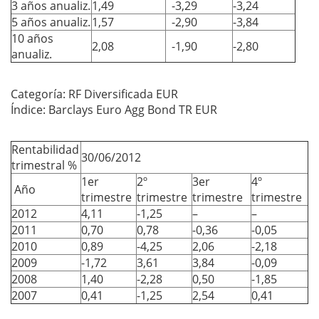
3 años anualiz.
1,49
-3,29
-3,24
5 años anualiz.
1,57
-2,90
-3,84
10 años
2,08
-1,90
-2,80
anualiz.
Categoría: RF Diversificada EUR
Índice: Barclays Euro Agg Bond TR EUR
Rentabilidad
30/06/2012
trimestral %
1er
2º
3er
4º
Año
trimestre
trimestre
trimestre
trimestre
2012
4,11
-1,25
–
–
2011
0,70
0,78
-0,36
-0,05
2010
0,89
-4,25
2,06
-2,18
2009
-1,72
3,61
3,84
-0,09
2008
1,40
-2,28
0,50
-1,85
2007
0,41
-1,25
2,54
0,41