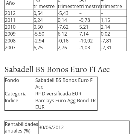
Año
trimestre
trimestre
trimestre
trimestre
2012
0,54
-5,43
–
–
2011
5,24
0,14
-9,78
1,15
2010
0,50
-7,62
5,21
2,14
2009
-5,50
6,12
7,14
0,02
2008
-2,94
-0,16
-10,02
-7,81
2007
6,75
2,76
-1,03
-2,31
Sabadell BS Bonos Euro FI Acc
Fondo
Sabadell BS Bonos Euro FI
Acc
Categoria
RF Diversificada EUR
Indice
Barclays Euro Agg Bond TR
EUR
Rentabilidades
30/06/2012
anuales (%)