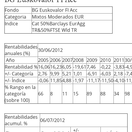
Fondo
BG Euskovalor FI Acc
Categoria
Mixtos Moderados EUR
Indice
Cat 50%Barclays EurAgg
TR&50%FTSE Wld TR
Rentabilidades
30/06/2012
anuales (%)
Año
2005
2006
2007
2008
2009
2010
2011
30
Rentabilidad %
16,06
16,23
6,05
-19,61
7,46
-0,22
-3,83
-4,
+/- Categoría
2,76
9,99
5,21
1,01
-6,91
-6,03
2,18
-7,
+/- Índice
-0,06
11,85
4,88
-1,97
-11,17
-11,50
-4,10
-11
% Rango en la
categoría
66
8
11
15
89
88
34
98
(sobre 100)
Rentabilidades
06/07/2012
acumul. %
+/-