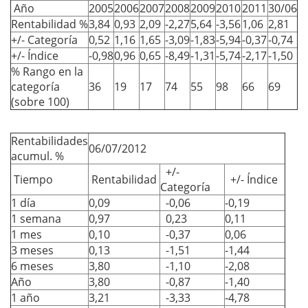
Año
2005
2006
2007
2008
2009
2010
2011
30/06
Rentabilidad %
3,84
0,93
2,09
-2,27
5,64
-3,56
1,06
2,81
+/- Categoría
0,52
1,16
1,65
-3,09
-1,83
-5,94
-0,37
-0,74
+/- Índice
-0,98
0,96
0,65
-8,49
-1,31
-5,74
-2,17
-1,50
% Rango en la
categoría
36
19
17
74
55
98
66
69
(sobre 100)
Rentabilidades
06/07/2012
acumul. %
+/-
Tiempo
Rentabilidad
+/- Índice
Categoría
1 día
0,09
-0,06
-0,19
1 semana
0,97
0,23
0,11
1 mes
0,10
-0,37
0,06
3 meses
0,13
-1,51
-1,44
6 meses
3,80
-1,10
-2,08
Año
3,80
-0,87
-1,40
1 año
3,21
-3,33
-4,78