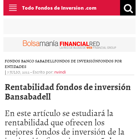
Toggle
Todo Fondos de Inversion .com
navigation
FONDOS BANCO SABADELL
FONDOS DE INVERSIÓN
FONDOS POR
ENTIDADES
|
7 JULIO, 2012
-
Escrito por:
nvindi
Rentabilidad fondos de inversión
Bansabadell
En este artículo se estudiará la
rentabilidad que ofrecen los
mejores fondos de inversión de la