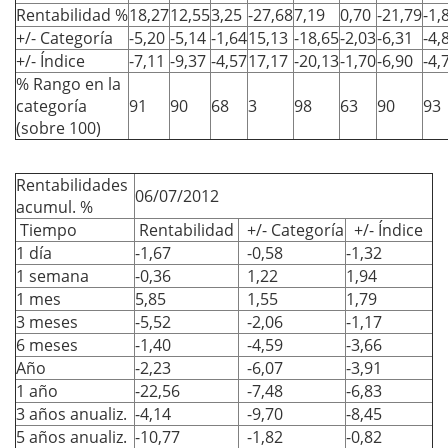
Rentabilidad %
18,27
12,55
3,25
-27,68
7,19
0,70
-21,79
-1,
+/- Categoría
-5,20
-5,14
-1,64
15,13
-18,65
-2,03
-6,31
-4,
+/- Índice
-7,11
-9,37
-4,57
17,17
-20,13
-1,70
-6,90
-4,
% Rango en la
categoría
91
90
68
3
98
63
90
93
(sobre 100)
Rentabilidades
06/07/2012
acumul. %
Tiempo
Rentabilidad
+/- Categoría
+/- Índice
1 día
-1,67
-0,58
-1,32
1 semana
-0,36
1,22
1,94
1 mes
5,85
1,55
1,79
3 meses
-5,52
-2,06
-1,17
6 meses
-1,40
-4,59
-3,66
Año
-2,23
-6,07
-3,91
1 año
-22,56
-7,48
-6,83
3 años anualiz.
-4,14
-9,70
-8,45
5 años anualiz.
-10,77
-1,82
-0,82