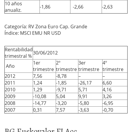
10 años
-1,86
-2,66
-2,63
anualiz.
Categoría: RV Zona Euro Cap. Grande
Índice: MSCI EMU NR USD
Rentabilidad
30/06/2012
trimestral %
1er
2º
3er
4º
Año
trimestre
trimestre
trimestre
trimestre
2012
7,56
-8,78
–
–
2011
1,24
-1,85
-26,17
6,60
2010
1,29
-9,71
5,71
4,16
2009
-10,08
5,04
9,91
3,26
2008
-14,77
-3,20
-5,80
-6,95
2007
0,31
7,57
-3,63
-0,70
BG Euskovalor FI Acc