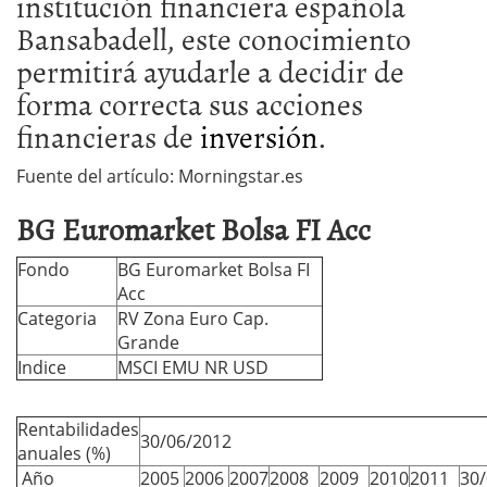
institución financiera española
Bansabadell, este conocimiento
permitirá ayudarle a decidir de
forma correcta sus acciones
financieras de
inversión
.
Fuente del artículo: Morningstar.es
BG Euromarket Bolsa FI Acc
Fondo
BG Euromarket Bolsa FI
Acc
Categoria
RV Zona Euro Cap.
Grande
Indice
MSCI EMU NR USD
Rentabilidades
30/06/2012
anuales (%)
Año
2005
2006
2007
2008
2009
2010
2011
30