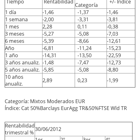
Tiempo
Rentabilidad
+/- Índice
Categoría
1 día
-1,46
-1,37
-1,46
1 semana
-2,00
-3,31
-3,81
1 mes
2,28
0,11
-0,38
3 meses
-5,27
-5,08
-7,03
6 meses
-5,39
-8,66
-12,61
Año
-6,81
-11,24
-15,23
1 año
-14,31
-13,50
-22,59
3 años anualiz.
-1,48
-7,47
-12,73
5 años anualiz.
-5,85
-5,08
-8,80
10 años
2,89
0,23
-1,99
anualiz.
Categoría: Mixtos Moderados EUR
Índice: Cat 50%Barclays EurAgg TR&50%FTSE Wld TR
Rentabilidad
30/06/2012
trimestral %
1er
2º
3er
4º