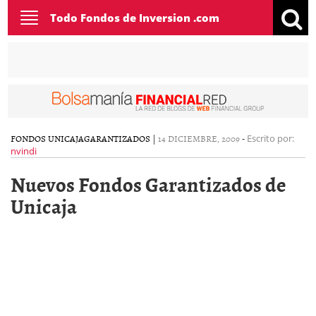
Toggle
Todo Fondos de Inversion .com
navigation
FONDOS UNICAJA
GARANTIZADOS
|
14 DICIEMBRE, 2009
-
Escrito por:
nvindi
Nuevos Fondos Garantizados de
Unicaja