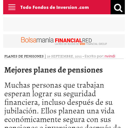
Toggle
Todo Fondos de Inversion .com
navigation
PLANES DE PENSIONES
|
29 SEPTIEMBRE, 2012
-
Escrito por:
nvindi
Mejores planes de pensiones
Muchas personas que trabajan
esperan lograr su seguridad
financiera, incluso después de su
jubilación. Ellos planean una vida
económicamente segura con sus
pensiones e inversiones después de