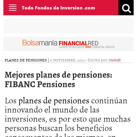
Toggle
Todo Fondos de Inversion .com
navigation
PLANES DE PENSIONES
|
6 NOVIEMBRE, 2012
-
Escrito por:
nvindi
Mejores planes de pensiones:
FIBANC Pensiones
Los
planes de pensiones
continúan
innovando el mundo de las
inversiones, es por esto que muchas
personas buscan los beneficios
consecuentes de los mismos, en