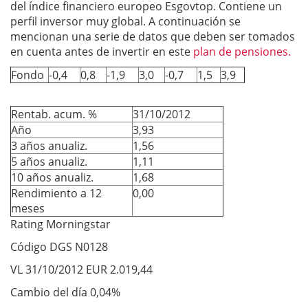
del índice financiero europeo Esgovtop. Contiene un
perfil inversor muy global. A continuación se
mencionan una serie de datos que deben ser tomados
en cuenta antes de invertir en este
plan de pensiones.
Fondo
-0,4
0,8
-1,9
3,0
-0,7
1,5
3,9
Rentab. acum. %
31/10/2012
Año
3,93
3 años anualiz.
1,56
5 años anualiz.
1,11
10 años anualiz.
1,68
Rendimiento a 12
0,00
meses
Rating Morningstar
Código DGS N0128
VL 31/10/2012 EUR 2.019,44
Cambio del día 0,04%