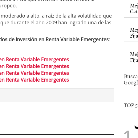
alcanzan los 463.628 millones en febrero: la racha
Mej
Europeo.
Cat
 2026
moderado a alto, a raíz de la alta volatilidad que
 en España cierran 2025 con un patrimonio récord
que durante el año 2009 han logrado una de las
euros
febrero 3, 2026
Mej
Fij
os de Inversión en Renta Variable Emergentes
:
Mej
Fij
en Renta Variable Emergentes
en Renta Variable Emergentes
en Renta Variable Emergentes
Busca
en Renta Variable Emergentes
Goog
TOP 