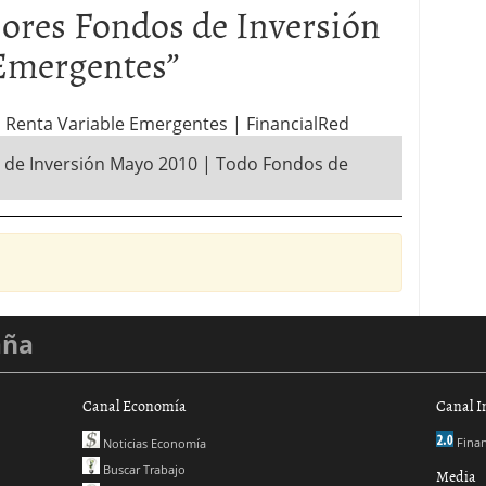
ores Fondos de Inversión
 Emergentes
”
n Renta Variable Emergentes | FinancialRed
 de Inversión Mayo 2010 | Todo Fondos de
aña
Canal Economía
Canal I
Finan
Noticias Economía
Buscar Trabajo
Media