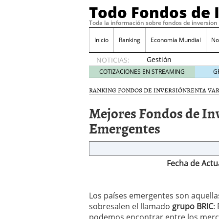
Todo Fondos de 
Toda la información sobre fondos de inversion
Inicio
Ranking
Economía Mundial
No
Gestión
NOTICIAS:
pasiva
COTIZACIONES EN STREAMING
G
contra
gestión
RANKING FONDOS DE INVERSIÓN
RENTA VA
activa en
Mejores Fondos de In
España:
el
Emergentes
debate
que ya
no es
debate
Fecha de Actua
febrero
28, 2026
Renta variable española
Los países emergentes son aquellas
quería entrar
febrero 23
sobresalen el llamado
grupo BRIC
:
La renta fija domina los
apostando por la deuda
podemos encontrar entre los merca