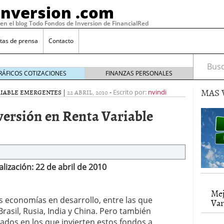
Inversion .com
 en el blog Todo Fondos de Inversion de FinancialRed
tas de prensa
Contacto
Busca
RÁFICOS COTIZACIONES
FINANZAS PERSONALES
MAS 
RIABLE EMERGENTES
|
22 ABRIL, 2010
-
Escrito por:
nvindi
versión en Renta Variable
lización: 22 de abril de 2010
: la categoría más rentable de 2025 a la que nadie
Mej
 economías en desarrollo, entre las que
, 2026
Var
 Brasil, Rusia, India y China. Pero también
 fondos en España: por qué los inversores siguen
febrero 16, 2026
dos en los que invierten estos fondos a