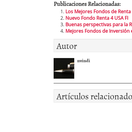
Publicaciones Relacionadas:
Los fondos de inversión 
no se detiene
febrero 8,
Los Mejores Fondos de Renta V
Los fondos de inversión
Nuevo Fondo Renta 4 USA FI
de 450.889 millones de 
Buenas perspectivas para la R
Mejores Fondos de Inversión 
Autor
nvindi
Artículos relacionad