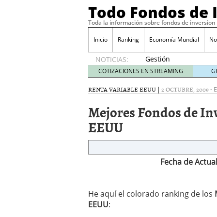
Todo Fondos de 
Toda la información sobre fondos de inversion
Inicio
Ranking
Economía Mundial
No
Gestión
NOTICIAS:
pasiva
COTIZACIONES EN STREAMING
G
contra
gestión
RENTA VARIABLE EEUU
|
2 OCTUBRE, 2009
-
E
activa en
Mejores Fondos de In
España:
el
EEUU
debate
que ya
no es
debate
Fecha de Actual
febrero
28, 2026
Renta variable española
He aquí el colorado ranking de los
quería entrar
febrero 23
EEUU
:
La renta fija domina los
apostando por la deuda