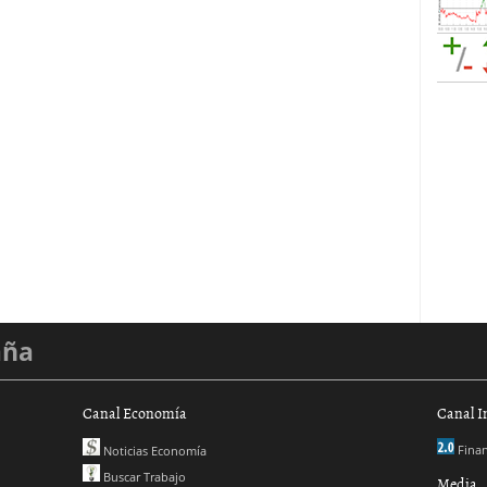
aña
Canal Economía
Canal I
Finan
Noticias Economía
Buscar Trabajo
Media