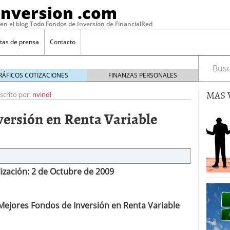
Inversion .com
 en el blog Todo Fondos de Inversion de FinancialRed
tas de prensa
Contacto
Busca
RÁFICOS COTIZACIONES
FINANZAS PERSONALES
MAS 
scrito por:
nvindi
versión en Renta Variable
ización: 2 de Octubre de 2009
: la categoría más rentable de 2025 a la que nadie
Mejores Fondos de Inversión en Renta Variable
, 2026
 fondos en España: por qué los inversores siguen
febrero 16, 2026