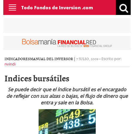
Toggle
Todo Fondos de Inversion .com
navigation
INDICADORES
MANUAL DEL INVERSOR
|
7 JULIO, 2009
-
Escrito por:
nvindi
Indices bursátiles
Se puede decir que el
índice bursátil es el encargado
de reflejar con sus alzas o bajas,
el flujo de dinero que
entra y sale en la Bolsa.