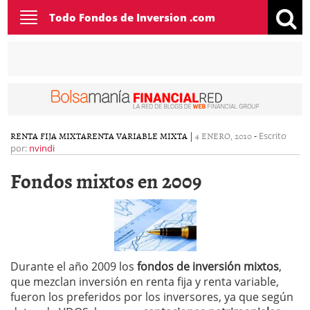
Toggle
Todo Fondos de Inversion .com
navigation
RENTA FIJA MIXTA
RENTA VARIABLE MIXTA
|
4 ENERO, 2010
-
Escrito
por:
nvindi
Fondos mixtos en 2009
Durante el año 2009 los
fondos de inversión mixtos
,
que mezclan inversión en renta fija y renta variable,
fueron los preferidos por los inversores, ya que según