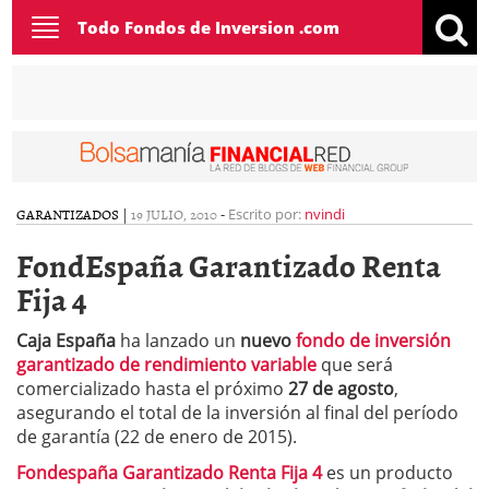
Toggle
Todo Fondos de Inversion .com
navigation
GARANTIZADOS
|
19 JULIO, 2010
-
Escrito por:
nvindi
FondEspaña Garantizado Renta
Fija 4
Caja España
ha lanzado un
nuevo
fondo de inversión
garantizado de rendimiento variable
que será
comercializado hasta el próximo
27 de agosto
,
asegurando el total de la inversión al final del período
de garantía (22 de enero de 2015).
Fondespaña Garantizado Renta Fija 4
es un producto