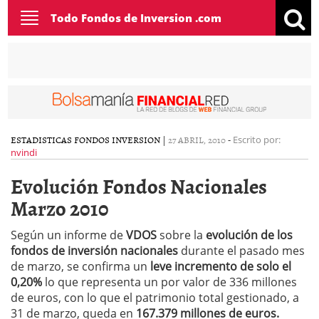
Toggle
Todo Fondos de Inversion .com
navigation
ESTADISTICAS FONDOS INVERSION
|
27 ABRIL, 2010
-
Escrito por:
nvindi
Evolución Fondos Nacionales
Marzo 2010
Según un informe de
VDOS
sobre la
evolución de los
fondos de inversión nacionales
durante el pasado mes
de marzo, se confirma un
leve incremento de solo el
0,20%
lo que representa un por valor de 336 millones
de euros, con lo que el patrimonio total gestionado, a
31 de marzo, queda en
167.379 millones de euros.