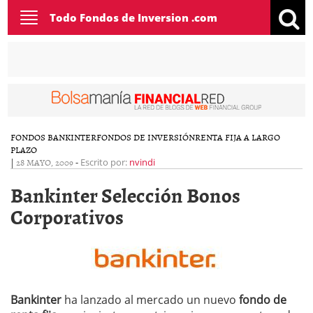
Toggle
Todo Fondos de Inversion .com
navigation
FONDOS BANKINTER
FONDOS DE INVERSIÓN
RENTA FIJA A LARGO
PLAZO
|
28 MAYO, 2009
-
Escrito por:
nvindi
Bankinter Selección Bonos
Corporativos
Bankinter
ha lanzado al mercado un nuevo
fondo de