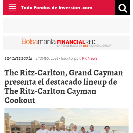
Toggle
Todo Fondos de Inversion .com
navigation
SIN CATEGORÍA |
2 JUNIO, 2026
-
Escrito por:
PR News
The Ritz-Carlton, Grand Cayman
presenta el destacado lineup de
The Ritz-Carlton Cayman
Cookout