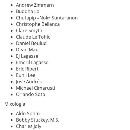
Andrew Zimmern
Buddha Lo
Chutapip «Nok» Suntaranon
Christophe Bellanca
Clare Smyth
Claude Le Tohic
Daniel Boulud
Dean Max
EJ Lagasse
Emeril Lagasse
Eric Ripert
Eunji Lee
José Andrés
Michael Cimarusti
Orlando Soto
Mixología
Aldo Sohm
Bobby Stuckey, M.S.
Charles Joly