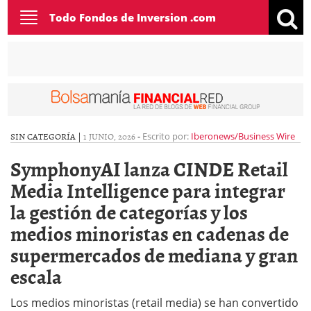
Toggle
Todo Fondos de Inversion .com
navigation
SIN CATEGORÍA |
1 JUNIO, 2026
-
Escrito por:
Iberonews/Business Wire
SymphonyAI lanza CINDE Retail
Media Intelligence para integrar
la gestión de categorías y los
medios minoristas en cadenas de
supermercados de mediana y gran
escala
Los medios minoristas (retail media) se han convertido