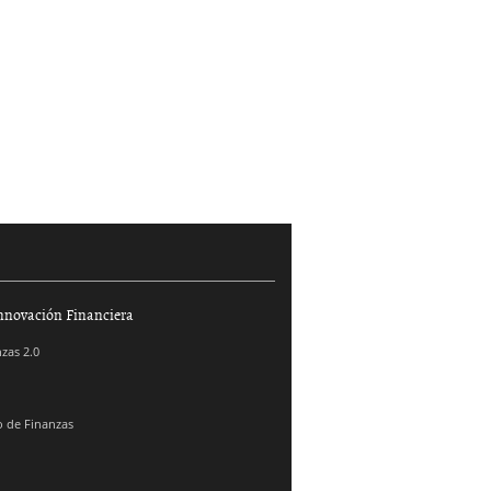
nnovación Financiera
zas 2.0
 de Finanzas