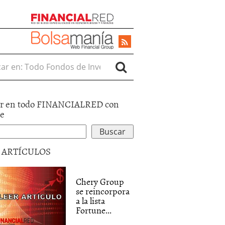
r en:
r en todo FINANCIALRED con
le
5 ARTÍCULOS
Chery Group
se reincorpora
a la lista
Fortune...