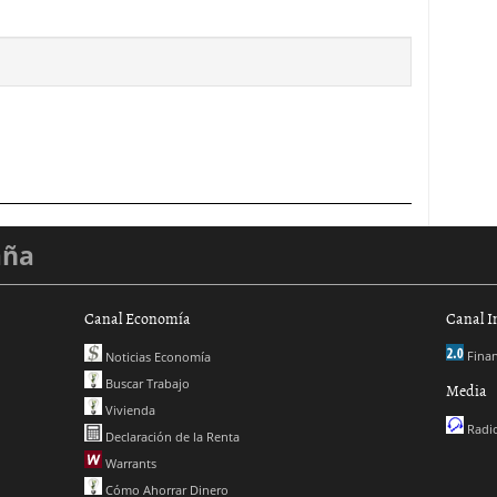
aña
Canal Economía
Canal I
Finan
Noticias Economía
Buscar Trabajo
Media
Vivienda
Radio
Declaración de la Renta
Warrants
Cómo Ahorrar Dinero