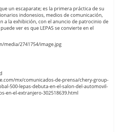
ue un escaparate; es la primera práctica de su
cionarios indonesios, medios de comunicación,
on a la exhibición, con el anuncio de patrocinio de
 puede ver es que LEPAS se convierte en el
om/media/2741754/image.jpg
ad
re.com/mx/comunicados-de-prensa/chery-group-
lobal-500-lepas-debuta-en-el-salon-del-automovil-
os-en-el-extranjero-302518639.html