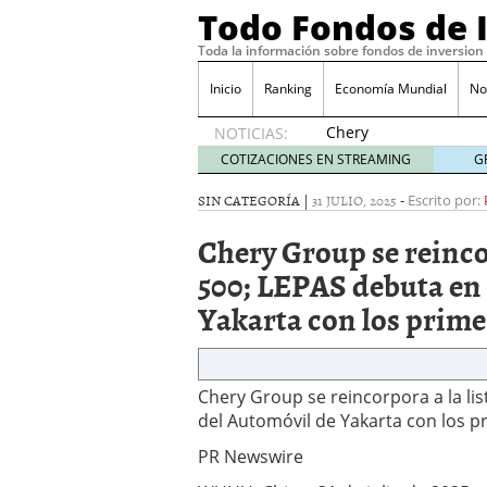
Todo Fondos de 
Toda la información sobre fondos de inversion
Inicio
Ranking
Economía Mundial
No
Chery
NOTICIAS:
Group se
COTIZACIONES EN STREAMING
G
reincorpora
a la lista
SIN CATEGORÍA |
31 JULIO, 2025
-
Escrito por:
Fortune
Chery Group se reinco
Global
500;
500; LEPAS debuta en 
LEPAS
Yakarta con los prime
debuta
en el
Salón
del
Automóvil
Chery Group se reincorpora a la li
de
del Automóvil de Yakarta con los p
Yakarta
PR Newswire
con los
primeros