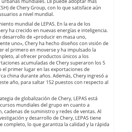
tes urbanas mundiales. L8 puede adoptar más
CSH) de Chery Group, con lo que satisface aún
suarios a nivel mundial.
iento mundial de LEPAS. En la era de los
hery ha crecido en nuevas energías e inteligencia.
 y desarrollo de «producir en masa uno,
mente uno», Chery ha hecho diseños con visión de
ser el primero en moverse y ha impulsado la
pleto, al ofrecer productos únicos a los
portaciones acumuladas de Chery superaron los 5
 el primer lugar en las exportaciones de
rca china durante años. Además, Chery ingresó a
 este año, para saltar 152 puestos con respecto al
tegia de globalización de Chery, LEPAS está
cursos mundiales del grupo en cuanto a
ón, cadenas de suministro y redes de ventas. Al
nvestigación y desarrollo de Chery, LEPAS tiene
 completo, lo que garantiza la calidad y la rápida